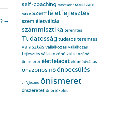
self-coaching
sorsszám
sorsfeladat
szemléletfejlesztés
sorsút
szemléletváltás
®?
→
számmisztika
teremtés
Tudatosság
tudatos teremtés
választás
vállalkozás
vállalkozás
vállalkozónő
fejlesztés
vállalkozónői
életfeladat
önismeret
életmódváltás
önbecsülés
önazonos nő
önismeret
önfejlesztés
önszeretet
önértékelés