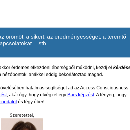
 az örömöt, a sikert, az eredményességet, a teremtő
apcsolatokat… stb.
akkor érdemes elkezdeni éberségből működni, kezdj el
kérdés
a nézőpontok, amikkel eddig bekorlátoztad magad​​.
növelésében hatalmas segítséget ad az Access Consciousness
lést
, akár úgy, hogy elvégzel egy
Bars képzést
. A lényeg, hogy
 mondatot
és légy éber!
Szeretettel,