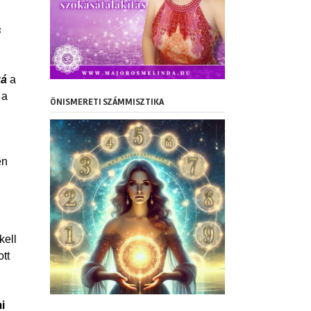
s
zá
a
 a
ÖNISMERETI SZÁMMISZTIKA
en
kell
tt
i