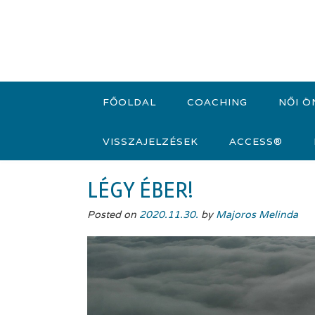
Skip
to
content
FŐOLDAL
COACHING
NŐI Ö
VISSZAJELZÉSEK
ACCESS®
LÉGY ÉBER!
Posted on
2020.11.30.
by
Majoros Melinda