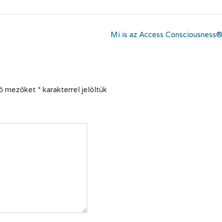
Mi is az Access Consciousness
ző mezőket
*
karakterrel jelöltük