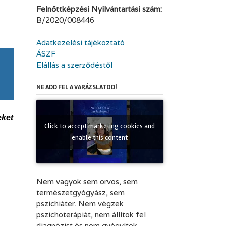
Felnőttképzési Nyilvántartási szám:
B/2020/008446
Adatkezelési tájékoztató
ÁSZF
Elállás a szerződéstől
NE ADD FEL A VARÁZSLATOD!
eket
Click to accept marketing cookies and
enable this content
Nem vagyok sem orvos, sem
természetgyógyász, sem
pszichiáter. Nem végzek
pszichoterápiát, nem állítok fel
diagnózist és nem gyógyítok.