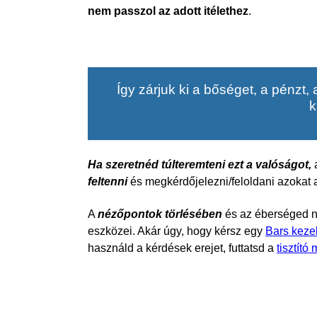
nem passzol az adott itélethez
.
Így zárjuk ki a bőséget, a pénzt,
k
Ha szeretnéd túlteremteni ezt a valóságot,
feltenni
és megkérdőjelezni/feloldani azokat 
A
nézőpontok törlésében
és az éberséged 
eszközei. Akár úgy, hogy kérsz egy
Bars keze
használd a kérdések erejet, futtatsd a
tisztító