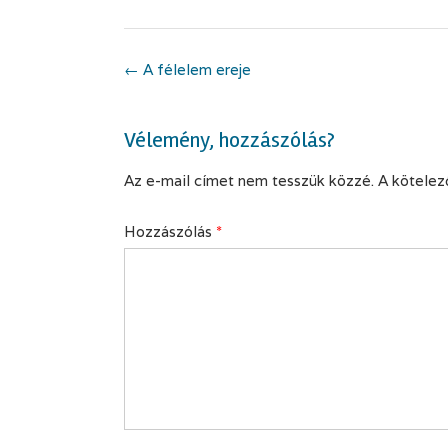
Post
←
A félelem ereje
navigation
Vélemény, hozzászólás?
Az e-mail címet nem tesszük közzé.
A kötele
Hozzászólás
*