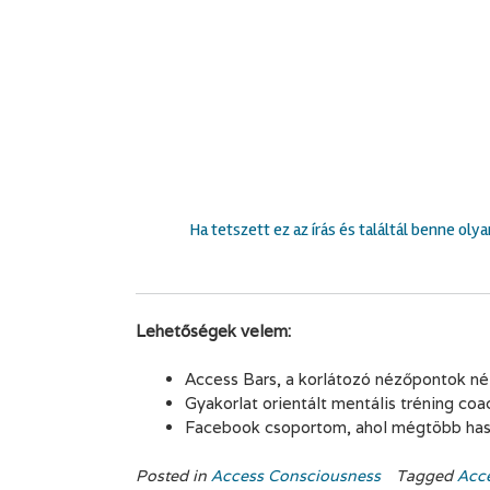
.
Ha tetszett ez az írás és találtál benne ol
.
Lehetőségek velem:
Access Bars, a korlátozó nézőpontok nél
Gyakorlat orientált mentális tréning coa
Facebook csoportom, ahol mégtöbb haszn
Posted in
Access Consciousness
Tagged
Acc