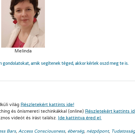
Melinda
yan gondolatokat, amik segítenek téged, akkor kérlek oszd meg te is.
küli világ
Részletekért kattints ide!
ching és önismereti techinkákkal (online)
Részletekért kattints id
os videót és írást találsz.
Ide kattintva éred el.
ess Bars
,
Access Consciousness
,
éberség
,
nézpőpont
,
Tudatossá