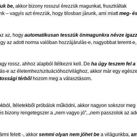
juk be,
akkor bizony rosszul érezzük magunkat, frusztráltak
k – vagyis azt érezzük, hogy tilosban járunk, ami miatt
meg- é
az az, hogy
automatikusan tesszük önmagunkra névze igaz
gy az adott norma valóban hozzájárulás-e, nagyobbat teremt-e,
agy rossz, ahhoz alapból ítélkezni kell. De
ha úgy teszem fel a
lás-e az életemhez/szituációhoz/világhoz, akkor már egy egész
ossági térből
hozom meg a választásom.
okból, ítéletekből próbálok működni, akkor nagyon sokszor meg 
 és bizony rengetegszer a „nem vagyo jó”, „nem passzolok az ado
rmi felett -, akkor
semmi olyan nem jöhet be
a világunkba,
am