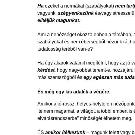
Ha
ezeket a normákat (szabályokat)
nem tart
vagyunk,
szégyenkezünk
és/vagy stresszelün
elítéljük magunkat
​.
Ami a nehézséget okozza ebben a témában, 
szabályokat és nem éberségből nézünk rá, ho
tudatosság teréből van-e?
Ha úgy akarok valamit megítélni, hogy az jó v
kérdést,
hogy nagyobbat teremt-e, hozzájáru
más szemszögből és
egy egészen más tudat
És még egy kis adalék a végére:
Amikor a jó-rossz, helyes-helytelen nézőpont
ítélnem magamat, a világot, a többi embert is
elvárásrendszerbe” minőségét élhetem meg.
ÉS
amikor ítélkezünk
– magunk felett vagy bá