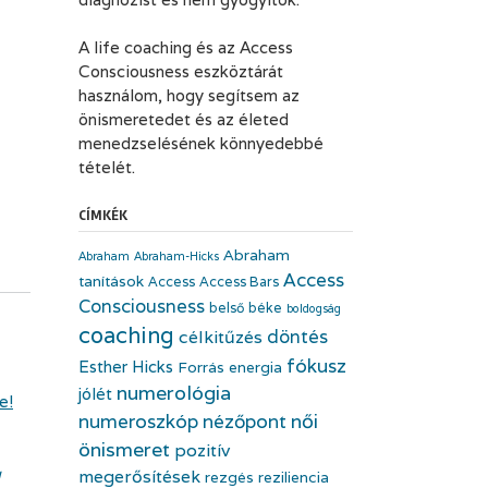
A life coaching és az Access
Consciousness eszköztárát
használom, hogy segítsem az
önismeretedet és az életed
menedzselésének könnyedebbé
tételét.
CÍMKÉK
Abraham
Abraham
Abraham-Hicks
Access
tanítások
Access
Access Bars
Consciousness
belső béke
boldogság
coaching
döntés
célkitűzés
fókusz
Esther Hicks
Forrás energia
numerológia
jólét
e!
numeroszkóp
nézőpont
női
önismeret
pozitív
g
megerősítések
rezgés
reziliencia