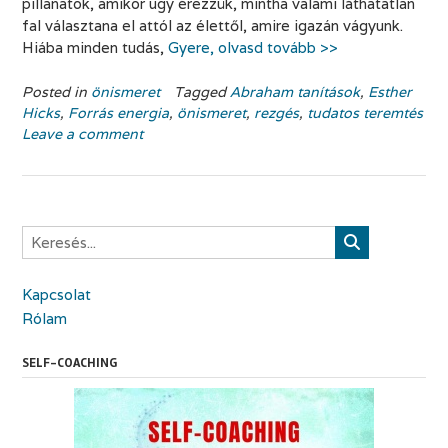
pillanatok, amikor úgy érezzük, mintha valami láthatatlan
fal választana el attól az élettől, amire igazán vágyunk.
Hiába minden tudás,
Gyere, olvasd tovább >>
Posted in
önismeret
Tagged
Abraham tanítások
,
Esther
Hicks
,
Forrás energia
,
önismeret
,
rezgés
,
tudatos teremtés
Leave a comment
Kapcsolat
Rólam
SELF-COACHING