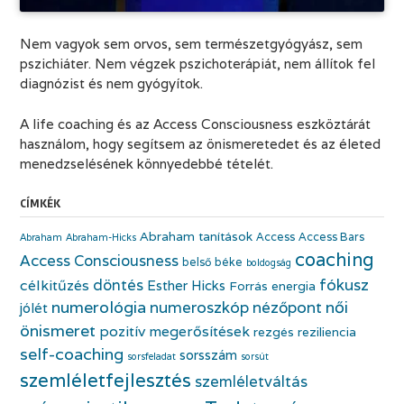
Nem vagyok sem orvos, sem természetgyógyász, sem
pszichiáter. Nem végzek pszichoterápiát, nem állítok fel
diagnózist és nem gyógyítok.
A life coaching és az Access Consciousness eszköztárát
használom, hogy segítsem az önismeretedet és az életed
menedzselésének könnyedebbé tételét.
CÍMKÉK
Abraham tanítások
Access
Access Bars
Abraham
Abraham-Hicks
coaching
Access Consciousness
belső béke
boldogság
fókusz
döntés
célkitűzés
Esther Hicks
Forrás energia
numerológia
numeroszkóp
nézőpont
női
jólét
önismeret
pozitív megerősítések
rezgés
reziliencia
self-coaching
sorsszám
sorsfeladat
sorsút
szemléletfejlesztés
szemléletváltás