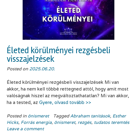
Életed körülményei rezgésbeli
visszajelzések
Posted on
2025.06.20.
Életed körülményei rezgésbeli visszajelzések Mi van
akkor, ha nem kell többé rettegned attól, hogy amit most
valóságnak hiszel az megváltoztathatatlan? Mi van akkor,
ha a tested, az
Gyere, olvasd tovább >>
Posted in
önismeret
Tagged
Abraham tanítások
,
Esther
Hicks
,
Forrás energia
,
önismeret
,
rezgés
,
tudatos teremtés
Leave a comment