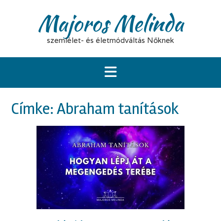
S
Majoros Melinda
k
i
p
szemlélet- és életmódváltás Nőknek
t
o
c
o
n
t
Címke:
Abraham tanítások
e
n
t