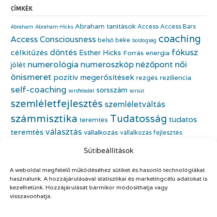
CÍMKÉK
Abraham tanítások
Access
Access Bars
Abraham
Abraham-Hicks
coaching
Access Consciousness
belső béke
boldogság
fókusz
döntés
célkitűzés
Esther Hicks
Forrás energia
numerológia
numeroszkóp
nézőpont
női
jólét
önismeret
pozitív megerősítések
rezgés
reziliencia
self-coaching
sorsszám
sorsfeladat
sorsút
szemléletfejlesztés
szemléletváltás
számmisztika
Tudatosság
tudatos
teremtés
választás
teremtés
vállalkozás
vállalkozás fejlesztés
életfeladat
vállalkozónő
vállalkozónői önismeret
Sütibeállítások
önbecsülés
önazonos nő
életmódváltás
önfejlesztés
önismeret
A weboldal megfelelő működéséhez sütiket és hasonló technológiákat
önszeretet
önértékelés
használunk. A hozzájárulásával statisztikai és marketingcélú adatokat is
kezelhetünk. Hozzájárulását bármikor módosíthatja vagy
visszavonhatja.