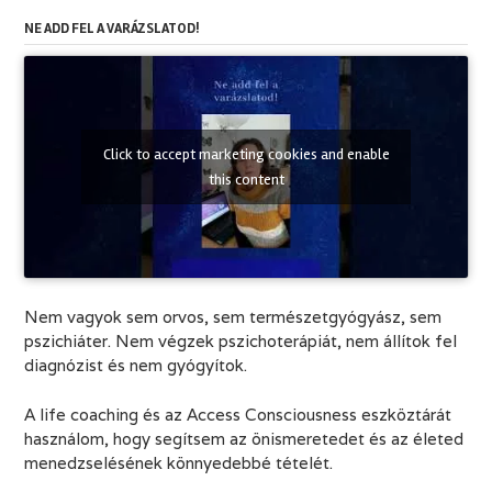
NE ADD FEL A VARÁZSLATOD!
Click to accept marketing cookies and enable
this content
Nem vagyok sem orvos, sem természetgyógyász, sem
pszichiáter. Nem végzek pszichoterápiát, nem állítok fel
diagnózist és nem gyógyítok.
A life coaching és az Access Consciousness eszköztárát
használom, hogy segítsem az önismeretedet és az életed
menedzselésének könnyedebbé tételét.