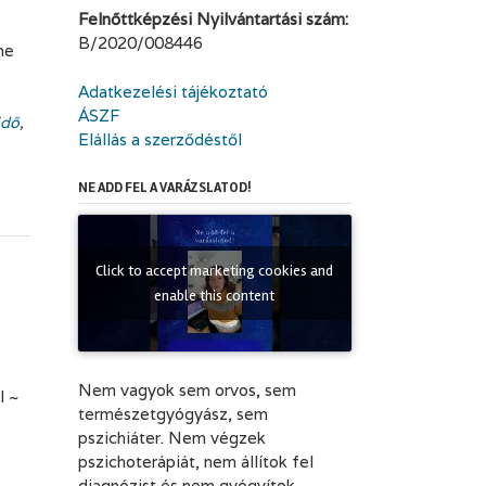
Felnőttképzési Nyilvántartási szám:
B/2020/008446
ne
Adatkezelési tájékoztató
ÁSZF
idő
,
Elállás a szerződéstől
NE ADD FEL A VARÁZSLATOD!
Click to accept marketing cookies and
enable this content
Nem vagyok sem orvos, sem
l ~
természetgyógyász, sem
pszichiáter. Nem végzek
pszichoterápiát, nem állítok fel
diagnózist és nem gyógyítok.