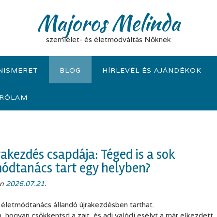
Majoros Melinda
szemlélet- és életmódváltás Nőknek
NISMERET
BLOG
HÍRLEVÉL ÉS AJÁNDÉKOK
RÓLAM
rakezdés csapdája: Téged is a sok
ódtanács tart egy helyben?
on
2026.07.21.
k életmódtanács állandó újrakezdésben tarthat.
 hogyan csökkentsd a zajt, és adj valódi esélyt a már elkezdett