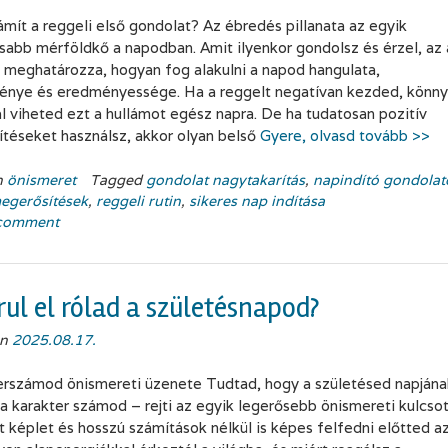
ámít a reggeli első gondolat? Az ébredés pillanata az egyik
sabb mérföldkő a napodban. Amit ilyenkor gondolsz és érzel, az 
meghatározza, hogyan fog alakulni a napod hangulata,
ménye és eredményessége. Ha a reggelt negatívan kezded, könn
 viheted ezt a hullámot egész napra. De ha tudatosan pozitív
téseket használsz, akkor olyan belső
Gyere, olvasd tovább >>
n
önismeret
Tagged
gondolat nagytakarítás
,
napindító gondolat
megerősítések
,
reggeli rutin
,
sikeres nap indítása
 comment
rul el rólad a születésnapod?
on
2025.08.17.
erszámod önismereti üzenete Tudtad, hogy a születésed napjána
a karakter számod – rejti az egyik legerősebb önismereti kulcso
t képlet és hosszú számítások nélkül is képes felfedni előtted az