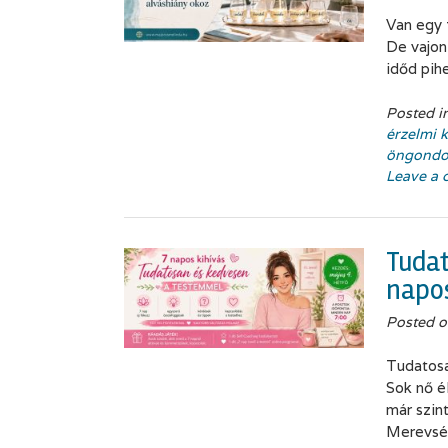
Van egy 
De vajon
időd pih
Posted i
érzelmi 
öngondo
Leave a
Tudat
napos
Posted 
Tudatosa
Sok nő é
már szin
Merevség