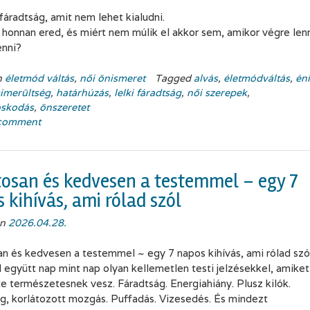
fáradtság, amit nem lehet kialudni.
 honnan ered, és miért nem múlik el akkor sem, amikor végre len
enni?
n
életmód váltás
,
női önismeret
Tagged
alvás
,
életmódváltás
,
én
kimerültség
,
határhúzás
,
lelki fáradtság
,
női szerepek
,
skodás
,
önszeretet
 comment
osan és kedvesen a testemmel – egy 7
 kihívás, ami rólad szól
on
2026.04.28.
n és kedvesen a testemmel ~ egy 7 napos kihívás, ami rólad szó
l együtt nap mint nap olyan kellemetlen testi jelzésekkel, amiket
te természetesnek vesz. Fáradtság. Energiahiány. Plusz kilók.
, korlátozott mozgás. Puffadás. Vizesedés. És mindezt