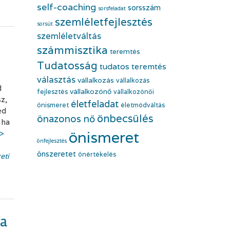
self-coaching
sorsszám
sorsfeladat
szemléletfejlesztés
sorsút
szemléletváltás
számmisztika
teremtés
Tudatosság
tudatos teremtés
választás
vállalkozás
vállalkozás
d
vállalkozónő
fejlesztés
vállalkozónői
z,
életfeladat
önismeret
életmódváltás
ed
önbecsülés
önazonos nő
 ha
önismeret
>>
önfejlesztés
önszeretet
önértékelés
eti
la