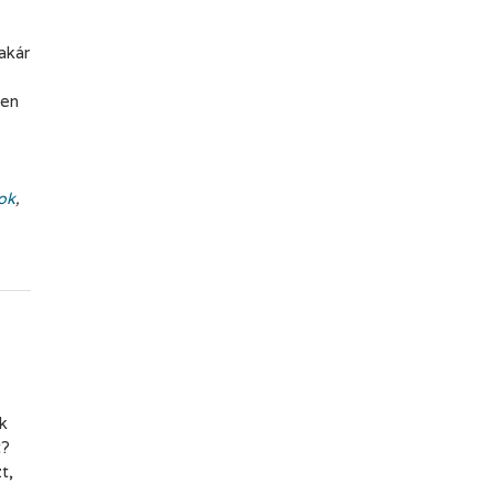
akár
yen
ok
,
k
t?
t,