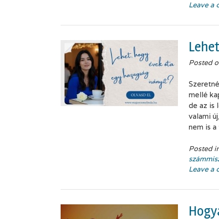
Leave a
Lehet
Posted 
Szeretné
mellé ka
de az is
valami új
nem is a
Posted i
számmisz
Leave a
Hogya