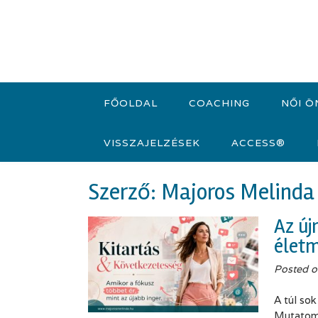
S
k
i
p
t
o
c
FŐOLDAL
COACHING
NŐI Ö
o
n
VISSZAJELZÉSEK
ACCESS®
t
e
n
Szerző:
Majoros Melinda
t
Az új
életm
Posted 
A túl so
Mutatom,