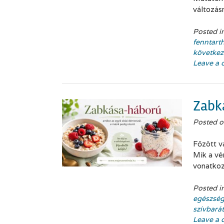
változás
Posted i
fenntart
következ
Leave a
Zabk
Posted 
Főzött v
Mik a vér
vonatkoz
Posted i
egészség
szívbará
Leave a