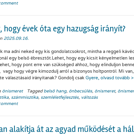
 comment
, hogy évek óta egy hazugság irányít?
on
2025.09.16.
k ma adni neked egy kis gondolatcsokrot, mintha a reggeli kávé
pnál egy belső ébresztőt.Lehet, hogy egy kicsit kényelmetlen les
 lehet, hogy pont erre van szükséged ahhoz, hogy elinduljon benn
, vagy hogy végre kimozdulj arról a bizonyos holtpontról. Mi van,
 te választásaid irányítanak? Gondolj csak
Gyere, olvasd tovább 
n
önismeret
Tagged
belső hang
,
önbecsülés
,
önismeret
,
önismer
tika
,
számmisztika
,
szemléletfejlesztés
,
változás
 comment
n alakítja át az agyad működését a há