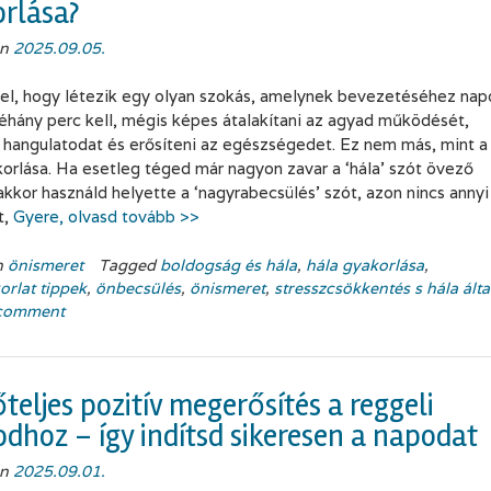
rlása?
on
2025.09.05.
el, hogy létezik egy olyan szokás, amelynek bevezetéséhez nap
éhány perc kell, mégis képes átalakítani az agyad működését,
 a hangulatodat és erősíteni az egészségedet. Ez nem más, mint a
korlása. Ha esetleg téged már nagyon zavar a ‘hála’ szót övező
 akkor használd helyette a ‘nagyrabecsülés’ szót, azon nincs annyi
t,
Gyere, olvasd tovább >>
n
önismeret
Tagged
boldogság és hála
,
hála gyakorlása
,
orlat tippek
,
önbecsülés
,
önismeret
,
stresszcsökkentés s hála álta
 comment
őteljes pozitív megerősítés a reggeli
odhoz – így indítsd sikeresen a napodat
on
2025.09.01.