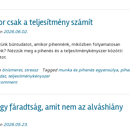
r csak a teljesítmény számít
on
2026.06.02.
zünk bűntudatot, amikor pihennénk, miközben folyamatosan
unk? Nézzük meg a pihenés és a teljesítménykényszer közötti
tot.
n
önismeret
,
stressz
Tagged
munka és pihenés egyensúlya
,
pihe
dat
,
teljesítménykényszer
 comment
gy fáradtság, amit nem az alváshiány
on
2026.05.23.