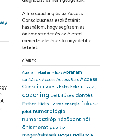
A life coaching és az Access
Consciousness eszköztárát
sság
használom, hogy segítsem az
önismeretedet és az életed
menedzselésének könnyedebbé
tételét.
CÍMKÉK
Abraham
Abraham
Abraham-Hicks
Access
tanítások
Access
Access Bars
Consciousness
ogy
belső béke
boldogság
n.
coaching
döntés
célkitűzés
l,
fókusz
Esther Hicks
Forrás energia
,
numerológia
jólét
numeroszkóp
nézőpont
női
önismeret
pozitív
megerősítések
rezgés
reziliencia