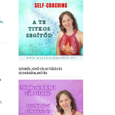
,
ás
,
SZÍVBŐL JÖVŐ CÉLKITŰZÉS ÉS
SZOKÁSÁTALAKÍTÁS
a
l
,