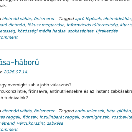
nak.
n
életmód váltás
,
önismeret
Tagged
apró lépések
,
életmódváltás
ható életmód
,
fókusz megtartása
,
információs túlterheltség
,
kitart
etesség
,
közösségi média hatása
,
szokásépítés
,
újrakezdés
 comment
ása-háború
on
2026.07.14.
agy overnight zab a jobb választás?
cukorszintre, fitinsavra, antinutriensekre és az instant zabkásákr
ó tudnivalók?
n
életmód váltás
,
önismeret
Tagged
antinutriensek
,
béta-glükán
,
es reggeli
,
fitinsav
,
inzulinbarát reggeli
,
overnight zab
,
rostbevite
t étrend
,
vércukorszint
,
zabkása
 comment