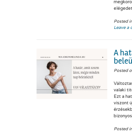
megkoron
elégedet
Posted i
Leave a
A hat
beleü
Posted 
Változta
valaki ti
Ezt a hat
viszont 
érzésekb
bizonyo
Posted i