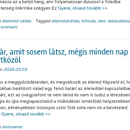
ázza az a belső hang, ami folyamatosan duruzsol a füledbe
lenség önkritika szégyen Ez
Gyere, olvasd tovább >>
n
életmód váltás
Tagged
életmódváltás
,
kihívás
,
test
,
testtudato
 comment
ár, amit sosem látsz, mégis minden nap
tközöl
on
2026.03.03.
ss a meggyőződéseiden, és megváltozik az életed Képzeld el, h
tokban beállított nálad egy felső határt az életeddel kapcsolatba
árt, ezt az üvegplafont te nem látod és nem is tudsz a létezésérő
újra és újra megtapasztalod a működését ismétlődő helyzetekben
en, élményekben: bizonyos szint fölé soha nem nő a bevételed
s
Gyere, olvasd tovább >>
n
önismeret