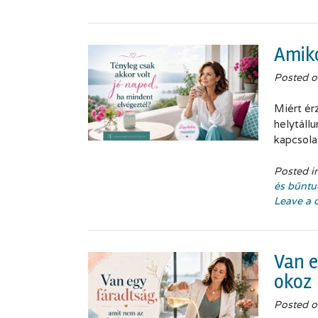
Amiko
Posted 
Miért ér
helytáll
kapcsola
Posted i
és bűntu
Leave a
Van e
okoz
Posted 