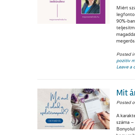
Miért sz
legfonto
90%-ban 
teljesít
magaddal
megerősí
Posted i
pozitív 
Leave a
Mit á
Posted 
A karakt
száma – 
Bonyolul