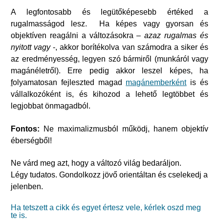
A legfontosabb és legütőképesebb értéked a
rugalmasságod lesz. Ha képes vagy gyorsan és
objektíven reagálni a változásokra –
azaz rugalmas és
nyitott vagy
-, akkor borítékolva van számodra a siker és
az eredményesség, legyen szó bármiről (munkáról vagy
magánéletről). Erre pedig akkor leszel képes, ha
f
olyamatosan fejleszted magad
magánemberként
is és
vállalkozóként is, és kihozod a lehető legtöbbet és
legjobbat önmagadból.
Fontos:
Ne maximalizmusból működj, hanem objektív
éberségből!
Ne várd meg azt, hogy a változó világ bedaráljon.
Légy tudatos. Gondolkozz jövő orientáltan és cselekedj a
jelenben.
Ha tetszett a cikk és egyet értesz vele, kérlek oszd meg
te is.