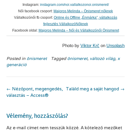
Instagram:
instagram.com/noi.vallalkozonoi.onismeret/
Női facebook csoport:
Majoros Melinda – Önismeret nőknek
Vállalkozónői fb csoport:
Online és Offline „Énmárka”, vállalkozás
fejlesztés VállalkozóNőknek
Facebook oldal:
Majoros Melinda – Női és Vállalkozónői Önismeret
Photo by
Viktor Krč
on
Unsplash
Posted in
önismeret
Tagged
önismeret
,
változó világ
,
x
generáció
Post
←
Nézőpont, megengedés,
Találd meg a saját hangod
→
navigation
választás – Access®
Vélemény, hozzászólás?
Az e-mail címet nem tesszük közzé.
A kötelező mezőket