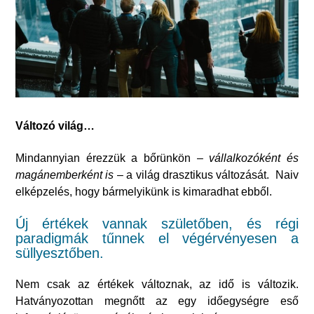
Változó világ…
Mindannyian érezzük a bőrünkön –
vállalkozóként és
magánemberként is
– a világ drasztikus változását. Naiv
elképzelés, hogy bármelyikünk is kimaradhat ebből.
Új értékek vannak születőben, és régi
paradigmák tűnnek el végérvényesen a
süllyesztőben.
Nem csak az értékek változnak, az idő is változik.
Hatványozottan megnőtt az egy időegységre eső