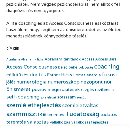
pszichiáter. Nem végzek pszichoterápiát, nem állítok fel
diagnózist és nem gyógyítok.
A life coaching és az Access Consciousness eszköztárát
használom, hogy segítsem az önismeretedet és az életed
menedzselésének könnyedebbé tételét.
CÍMKÉK
Abraham tanítások
Access
Access Bars
Abraham
Abraham-Hicks
coaching
Access Consciousness
belső béke
boldogság
fókusz
döntés
célkitűzés
Esther Hicks
Forrás energia
numerológia
numeroszkóp
nézőpont
női
jólét
önismeret
pozitív megerősítések
rezgés
reziliencia
self-coaching
sorsszám
sorsfeladat
sorsút
szemléletfejlesztés
szemléletváltás
számmisztika
Tudatosság
tudatos
teremtés
választás
teremtés
vállalkozás
vállalkozás fejlesztés