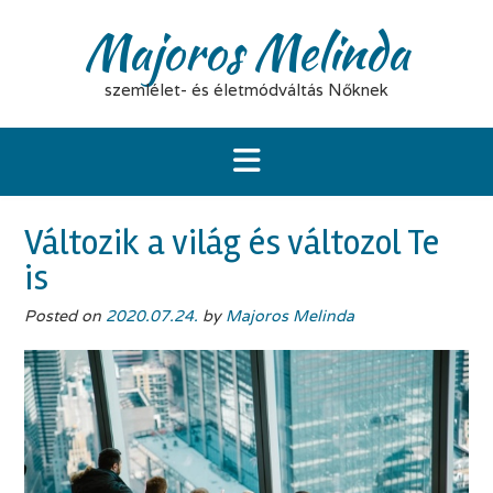
Skip
Majoros Melinda
to
content
szemlélet- és életmódváltás Nőknek
Változik a világ és változol Te
is
Posted on
2020.07.24.
by
Majoros Melinda