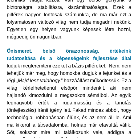
biztonságra, stabilitásra, kiszámíthatóságra. Ezek a
pillérek nagyon fontosak számunkra, de ma már ezt a
folyamatosan változó világ nem tudja megadni nekünk.
Egyetlen egy helyen vagyunk képesek létre hozni,
mégpedig önmagunkban.
Önismeret, belső önazonosság
,
értékeink
tudatosítása és a képességeink fejlesztése által
tudjuk megteremteni ezeket a bázis pilléreket. Nem, nem
tehetjük már meg, hogy homokba dugjuk a fejünket és a
régi „
Majd lesz valahogy.
” hozzáállást működtessük. Ez a
világ kérlelhetetlenül elsöpör mindenkit, aki nem
hajlandó kimozdulni a megszokott sémáiból. Az egyik
legnagyobb érték a rugalmasság és a tanulás
(önfejlesztés) iránti igény lett. Fakad mindez abból, hogy
technológiai robbanásban élünk, és az nem áll le. Ami
ma kikerül a társadalomba, holnap már elavulttá válik.
Sőt, sokszor mire mi találkozunk vele, addigra a