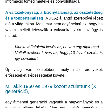
információ tömeg mértéke és bonyolultsága.
A változékonyság, a bizonytalanság, az összetettség
és a többértelműség
(VUCA) állandó szereplővé lépett
elő a világunkba. Most már nem egyértelmű az, hogy ha
valami mellett letesszük a voksunkat, akkor az úgy is
marad.
Munkavállalóként kevés az, ha van egy diplomád.
Vállalkozóként kevés az, hogy „10 évvel ezelőtt is
így csináltuk”.
Új világ van születőben, mely más erényeket,
erősségeket, képességeket követel.
Mi, akik 1960 és 1979 között születtünk (X
generáció),
egy átmeneti generáció vagyunk a hagyományok és a
technika világa között. Van egy belső igényünk a