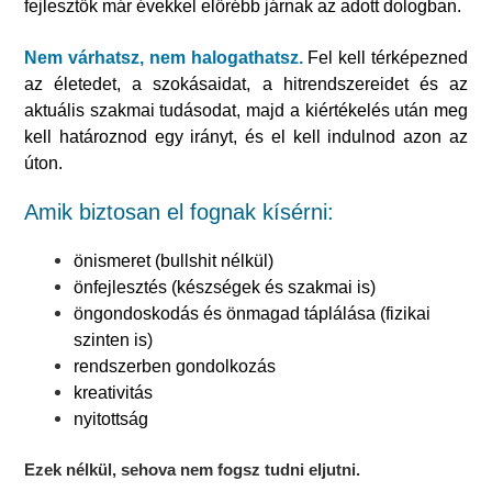
fejlesztők már évekkel előrébb járnak az adott dologban.
Nem várhatsz, nem
halogathatsz
.
Fel kell térképezned
az életedet, a szokásaidat, a hitrendszereidet és az
aktuális szakmai tudásodat, majd a kiértékelés után meg
kell határoznod egy irányt, és el kell indulnod azon az
úton.
Amik biztosan el fognak kísérni:
önismeret (bullshit nélkül)
önfejlesztés (készségek és szakmai is)
öngondoskodás és önmagad táplálása (fizikai
szinten is)
rendszerben gondolkozás
kreativitás
nyitottság
Ezek nélkül, sehova nem fogsz tudni eljutni.