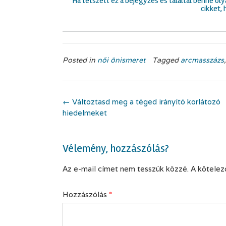
Ha tetszett ez a bejegyzés és találtál benne o
cikket, 
Posted in
női önismeret
Tagged
arcmasszázs
Post
←
Változtasd meg a téged irányító korlátozó
navigation
hiedelmeket
Vélemény, hozzászólás?
Az e-mail címet nem tesszük közzé.
A kötele
Hozzászólás
*