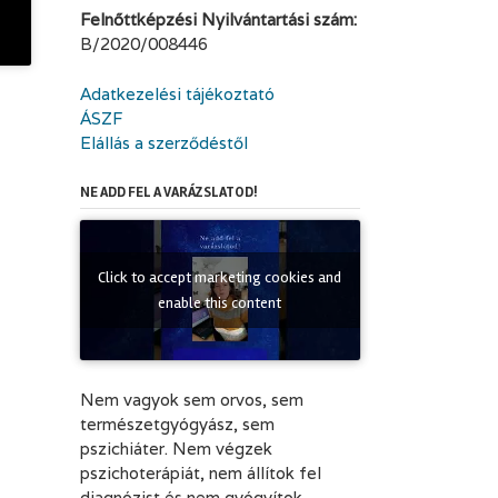
Felnőttképzési Nyilvántartási szám:
B/2020/008446
Adatkezelési tájékoztató
ÁSZF
Elállás a szerződéstől
NE ADD FEL A VARÁZSLATOD!
Click to accept marketing cookies and
enable this content
Nem vagyok sem orvos, sem
természetgyógyász, sem
pszichiáter. Nem végzek
pszichoterápiát, nem állítok fel
diagnózist és nem gyógyítok.