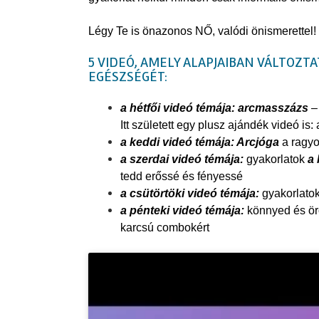
Légy Te is önazonos NŐ, valódi önismerettel!
5 VIDEÓ, AMELY ALAPJAIBAN VÁLTOZT
EGÉSZSÉGÉT:
a hétfői videó témája: arcmasszázs
– 
Itt született egy plusz ajándék videó is:
a keddi videó témája: Arcjóga
a ragyo
a szerdai videó témája:
gyakorlatok
a 
tedd erőssé és fényessé
a csütörtöki videó témája:
gyakorlato
a pénteki videó témája:
könnyed és örö
karcsú combokért