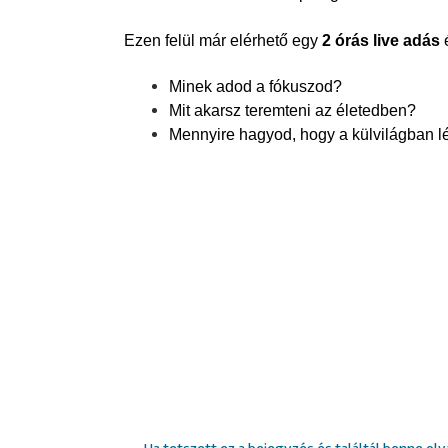
Ezen felül már elérhető egy
2 órás live adás
é
Minek adod a fókuszod?
Mit akarsz teremteni az életedben?
Mennyire hagyod, hogy a külvilágban l