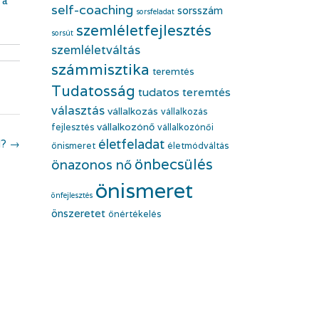
 a
self-coaching
sorsszám
sorsfeladat
szemléletfejlesztés
sorsút
szemléletváltás
számmisztika
teremtés
Tudatosság
tudatos teremtés
választás
vállalkozás
vállalkozás
vállalkozónő
fejlesztés
vállalkozónői
életfeladat
d?
→
önismeret
életmódváltás
önbecsülés
önazonos nő
önismeret
önfejlesztés
önszeretet
önértékelés