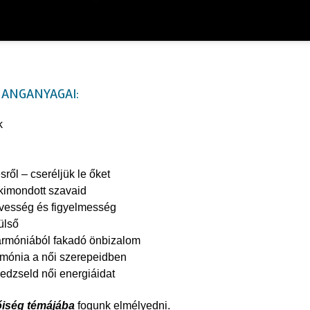
HANGANYAGAI:
k
ől – cseréljük le őket
kimondott szavaid
edvesség és figyelmesség
külső
A harmóniából fakadó önbizalom
armónia a női szerepeidben
nedzseld női energiáidat
őiség témájába
fogunk elmélyedni.