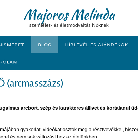
Majoros Melinda
szemlélet- és életmódváltás Nőknek
NISMERET
BLOG
HÍRLEVÉL ÉS AJÁNDÉKOK
RÓLAM
Ő (arcmasszázs)
rugalmas arcbőrt, szép és karakteres állívet és kortalanul üd
májában gyakorlati videókat osztok meg a résztvevőkkel, hisze
meret és nem sok változást hoz az életünkben.