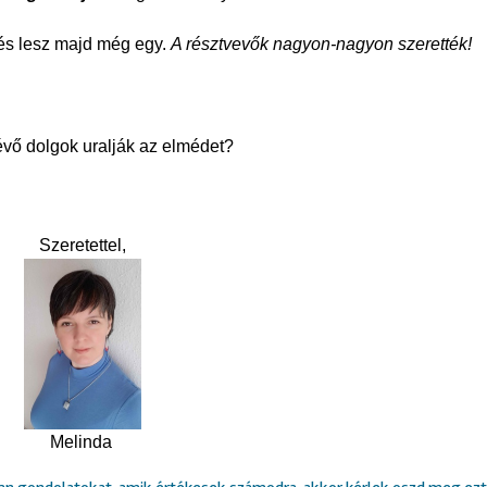
s lesz majd még egy.
A résztvevők nagyon-nagyon szerették!
évő dolgok uralják az elmédet?
Szeretettel,
Melinda