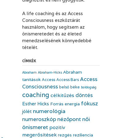
A life coaching és az Access
Consciousness eszköztárát
használom, hogy segítsem az
önismeretedet és az életed
menedzselésének könnyedebbé
tételét.
CÍMKÉK
Abraham
Abraham
Abraham-Hicks
Access
tanítások
Access
Access Bars
Consciousness
belső béke
boldogság
coaching
döntés
célkitűzés
fókusz
Esther Hicks
Forrás energia
numerológia
jólét
numeroszkóp
nézőpont
női
önismeret
pozitív
megerősítések
rezgés
reziliencia