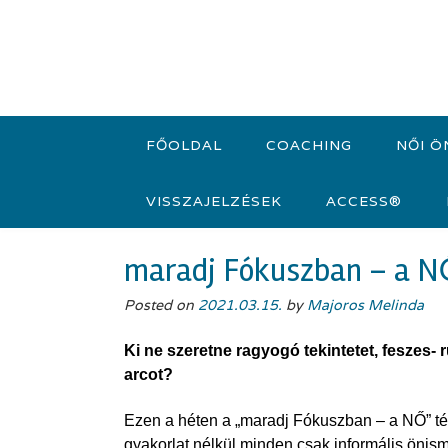
Skip
to
content
FŐOLDAL
COACHING
NŐI Ö
VISSZAJELZÉSEK
ACCESS®
maradj Fókuszban – a N
Posted on
2021.03.15.
by
Majoros Melinda
Ki ne szeretne ragyogó tekintetet, feszes- 
arcot?
Ezen a héten a „maradj Fókuszban – a NŐ” té
gyakorlat nélkül minden csak informális önis