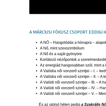
A MÁRCIUSI FÓKUSZ CSOPORT EDDIGI 
A NŐ – Hangolódás a hónapra – alapo
A Nő, mint szexszimbólum
A Nő és a saját gyönyöre
Korlátozó nézőpontok a szerelmeskedésr
Az energiád hangosabban szól, mint a 
A Valódia női vonzerő szintjei – I. – k
A Valódia női vonzerő szintjei – II. – A 
A Valódi női vonzerő szintjei – III. – 
A Valódi női vonzerő szintjei – IV. – H
A Valódi női vonzerő szintjei – V. – Me
És az utolsó héten pedig
a Szakrális N