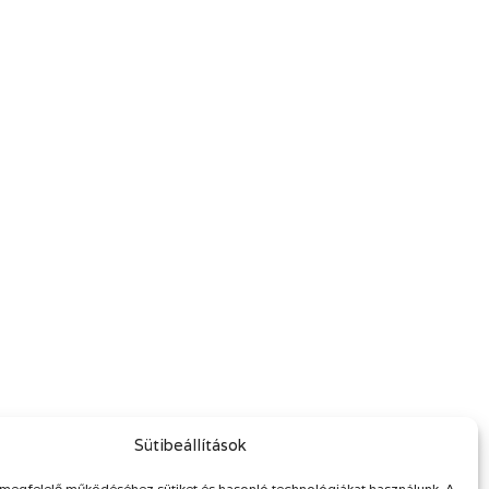
Sütibeállítások
megfelelő működéséhez sütiket és hasonló technológiákat használunk. A