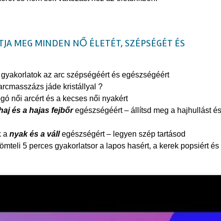
ATJA MEG MINDEN NŐ ÉLETÉT, SZÉPSÉGÉT ÉS
gyakorlatok az arc szépségéért és egészségéért
 arcmasszázs jáde kristállyal ?
gó női arcért és a kecses női nyakért
haj és a hajas fejbőr
egészségéért – állítsd meg a hajhullást é
k a
nyak és a váll
egészségért – legyen szép tartásod
mteli 5 perces gyakorlatsor a lapos hasért, a kerek popsiért és