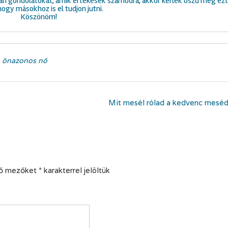
lyan gondolatokat, amik értékesek számodra, akkor kérlek oszd meg ezt
hogy másokhoz is el tudjon jutni.
Köszönöm!
,
önazonos nő
Mit mesél rólad a kedvenc mesé
ző mezőket
*
karakterrel jelöltük