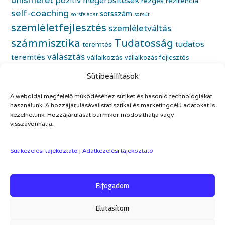
pozitív megerősítések
rezgés
reziliencia
self-coaching
sorsszám
sorsfeladat
sorsút
szemléletfejlesztés
szemléletváltás
számmisztika
Tudatosság
tudatos
teremtés
választás
teremtés
vállalkozás
vállalkozás fejlesztés
életfeladat
vállalkozónő
vállalkozónői önismeret
Sütibeállítások
önbecsülés
önazonos nő
életmódváltás
önfejlesztés
önismeret
A weboldal megfelelő működéséhez sütiket és hasonló technológiákat
önszeretet
önértékelés
használunk. A hozzájárulásával statisztikai és marketingcélú adatokat is
kezelhetünk. Hozzájárulását bármikor módosíthatja vagy
visszavonhatja.
Sütikezelési tájékoztató
|
Adatkezelési tájékoztató
Elfogadom
Theme by
Out the Box
Elutasítom
Hírlevél és Ajándékok
Kapcsolat
ÁSZF
Adatkezelési tájékoztató