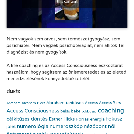
this content
Nem vagyok sem orvos, sem természetgyógyász, sem
pszichiáter. Nem végzek pszichoterápiát, nem állítok fel
diagnózist és nem gyógyítok.
A life coaching és az Access Consciousness eszköztárát
használom, hogy segítsem az önismeretedet és az életed
menedzselésének könnyedebbé tételét.
CÍMKÉK
Abraham tanítások
Access
Access Bars
Abraham
Abraham-Hicks
coaching
Access Consciousness
belső béke
boldogság
fókusz
döntés
célkitűzés
Esther Hicks
Forrás energia
numerológia
numeroszkóp
nézőpont
női
jólét
önismeret