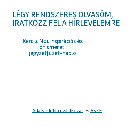
LÉGY RENDSZERES OLVASÓM,
IRATKOZZ FEL A HÍRLEVELEMRE
Kérd a Női, inspirációs és
önismereti
jegyzetfüzet-napló
Adatvédelmi nyilatkozat
és
ÁSZF