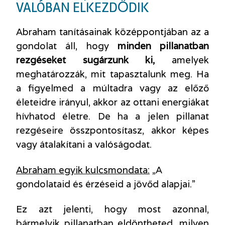
VALÓBAN ELKEZDŐDIK
Abraham tanításainak középpontjában az a
gondolat áll, hogy
minden pillanatban
rezgéseket sugárzunk ki,
amelyek
meghatározzák, mit tapasztalunk meg. Ha
a figyelmed a múltadra vagy az előző
életeidre irányul, akkor az ottani energiákat
hívhatod életre. De ha a jelen pillanat
rezgéseire összpontosítasz, akkor képes
vagy átalakítani a valóságodat.
Abraham egyik kulcsmondata:
„A
gondolataid és érzéseid a jövőd alapjai.”
Ez azt jelenti, hogy most azonnal,
bármelyik pillanatban eldöntheted, milyen