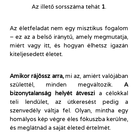
Az illető sorsszáma tehát
1
.
Az életfeladat nem egy misztikus fogalom
– ez az a belső iránytű, amely megmutatja,
miért vagy itt, és hogyan élhetsz igazán
kiteljesedett életet.
Amikor rájössz arra,
mi az, amiért valójában
születtél, minden megváltozik.
A
bizonytalanság helyét átveszi
a célokkal
teli lendület, az útkeresést pedig a
szenvedély váltja fel. Olyan, mintha egy
homályos kép végre éles fókuszba kerülne,
és meglátnád a saját életed értelmét.