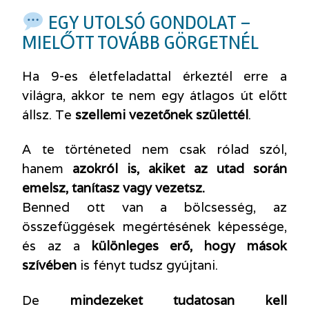
EGY UTOLSÓ GONDOLAT –
MIELŐTT TOVÁBB GÖRGETNÉL
Ha 9-es életfeladattal érkeztél erre a
világra, akkor te nem egy átlagos út előtt
állsz. Te
szellemi vezetőnek születtél
.
A te történeted nem csak rólad szól,
hanem
azokról is, akiket az utad során
emelsz, tanítasz vagy vezetsz.
Benned ott van a bölcsesség, az
összefüggések megértésének képessége,
és az a
különleges erő, hogy mások
szívében
is fényt tudsz gyújtani.
De
mindezeket tudatosan kell