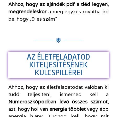
Ahhoz, hogy az ajándék pdf a tiéd legyen,
megrendeléskor
a megjegyzés rovatba írd
be, hogy „9-es szám”
AZ ÉLETFELADATOD
KITELJESÍTÉSÉNEK
KULCSPILLÉREI
Ahhoz, hogy az életfeladatodat valóban ki
tudd teljesíteni, ismerned kell a
Numeroszkópodban lévő összes számot,
azt, hogy hol van
energia többlet
vagy épp
energia hiány. Tudnod kell, hogy mit