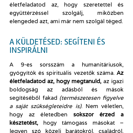
életfeladatod az, hogy szeretettel és
együttérzéssel szolgálj, miközben
elengeded azt, ami már nem szolgál téged.
A KÜLDETÉSED: SEGÍTENI ÉS
INSPIRÁLNI
A 9-es sorsszám a humanitáriusok,
gyógyítók és spirituális vezetők száma.
Az
életfeladatod az, hogy megtanuld,
az igazi
boldogság az adásból és mások
segítéséből fakad
(természetesen figyelve
a saját szükségleteidre is)
. Nem véletlen,
hogy az életedben
sokszor érzed a
késztetést,
hogy támogass másokat –
legyen szó közeli barátokról, családról,