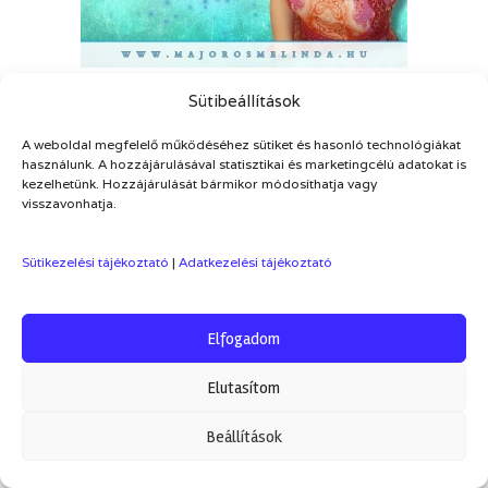
Sütibeállítások
SZÍVBŐL JÖVŐ CÉLKITŰZÉS ÉS SZOKÁSÁTALAKÍTÁS
A weboldal megfelelő működéséhez sütiket és hasonló technológiákat
használunk. A hozzájárulásával statisztikai és marketingcélú adatokat is
kezelhetünk. Hozzájárulását bármikor módosíthatja vagy
visszavonhatja.
Sütikezelési tájékoztató
|
Adatkezelési tájékoztató
Elfogadom
Elutasítom
Beállítások