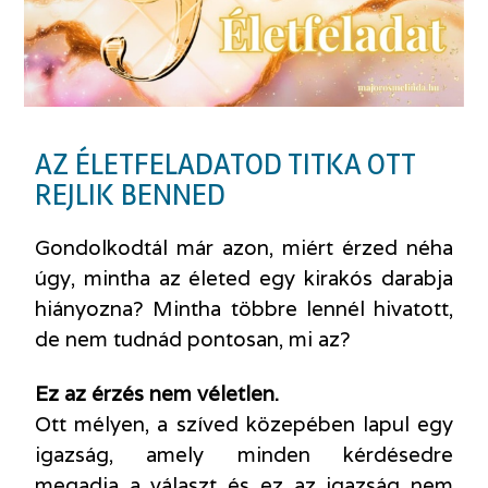
AZ ÉLETFELADATOD TITKA OTT
REJLIK BENNED
Gondolkodtál már azon, miért érzed néha
úgy, mintha az életed egy kirakós darabja
hiányozna? Mintha többre lennél hivatott,
de nem tudnád pontosan, mi az?
Ez az érzés nem véletlen.
Ott mélyen, a szíved közepében lapul egy
igazság, amely minden kérdésedre
megadja a választ és ez az igazság nem