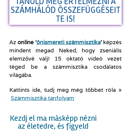
TANULD MEG ÉRTELMEZNI A
SZÁMHÁLÓD ÖSSZEFÜGGÉSEIT
TE IS!
Az
online ‘
önismereti számmisztika
‘
képzés
mindent megad Neked, hogy zseniális
elemzővé válj! 15 oktató videó vezet
téged be a számmisztika csodálatos
világába.
Kattints ide, tudj meg még többet róla »
Számmisztika tanfolyam
Kezdj el ma másképp nézni
az életedre, és figyeld