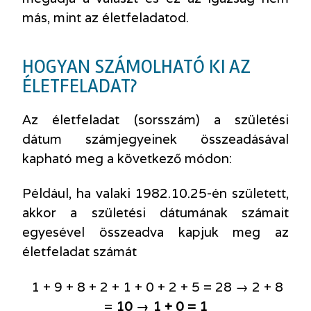
más, mint az életfeladatod.
HOGYAN SZÁMOLHATÓ KI AZ
ÉLETFELADAT?
Az életfeladat (sorsszám) a születési
dátum számjegyeinek összeadásával
kapható meg a következő módon:
Például, ha valaki 1982.10.25-én született,
akkor a születési dátumának számait
egyesével összeadva kapjuk meg az
életfeladat számát
1 + 9 + 8 + 2 + 1 + 0 + 2 + 5 = 28 → 2 + 8
=
10 → 1 + 0 = 1