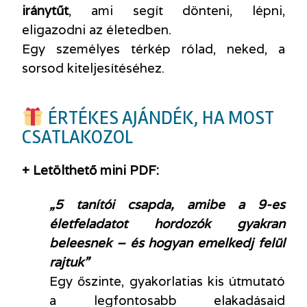
iránytűt
, ami segít dönteni, lépni,
eligazodni az életedben.
Egy személyes térkép rólad, neked, a
sorsod kiteljesítéséhez.
ÉRTÉKES AJÁNDÉK, HA MOST
CSATLAKOZOL
+ Letölthető mini PDF:
„5 tanítói csapda, amibe a 9-es
életfeladatot hordozók gyakran
beleesnek – és hogyan emelkedj felül
rajtuk”
Egy őszinte, gyakorlatias kis útmutató
a legfontosabb elakadásaid