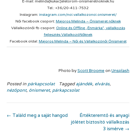
E-mail: melinda[kukac]eletorom-onismeretnoknek.hu
Tel.: +36/20-411-7532
Instagram:
instagram.com/noi.vallalkozonoi.onismeret/
Női facebook csoport:
Majoros Melinda – Önismeret nőknek
Vállalkozónői fb csoport:
Online és Offline „Énmárka”, vállalkozás
fejlesztés VállalkozóNőknek
Facebook oldal:
Majoros Melinda – Női és Vállalkozónői Önismeret
.
.
Photo by
Scott Broome
on
Unsplash
Posted in
párkapcsolat
Tagged
ajándék
,
elvárás
,
nézőpont
,
önismeret
,
párkapcsolat
Post
←
Találd meg a saját hangod
Értékteremtő és anyagi
navigation
jólétet biztosító vállalkozás
3 ismérve
→