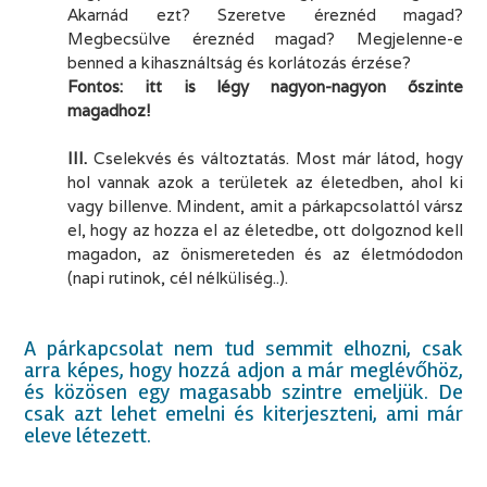
Akarnád ezt? Szeretve éreznéd magad?
Megbecsülve éreznéd magad? Megjelenne-e
benned a kihasználtság és korlátozás érzése?
Fontos: itt is légy nagyon-nagyon őszinte
magadhoz!
.
III.
Cselekvés és változtatás. Most már látod, hogy
hol vannak azok a területek az életedben, ahol ki
vagy billenve. Mindent, amit a párkapcsolattól vársz
el, hogy az hozza el az életedbe, ott dolgoznod kell
magadon, az önismereteden és az életmódodon
(napi rutinok, cél nélküliség..).
.
.
A párkapcsolat nem tud semmit elhozni, csak
arra képes, hogy hozzá adjon a már meglévőhöz,
és közösen egy magasabb szintre emeljük. De
csak azt lehet emelni és kiterjeszteni, ami már
eleve létezett.
.