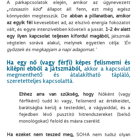
A párkapcsolatok elején, amikor az úgynevezett
„
rózsaszín köd
” állapot áll fenn, ezt még egész
könnyedén megtesszük. De
abban a pillanatban, amikor
az egyik fél
kevesebbet ad, az elszívó energia fokozatot
vált, és egyre intenzívebben követeli a jussát.
1-2 év alatt
egy ilyen kapcsolat teljesen kifordul magából,
játszmák
végtelen sorává alakul, melynek egyetlen célja:
‘Én
győzzek és megkapjam a napi adagomat.’
.
Ha egy nő (vagy férfi) képes felismerni és
kilépni ebből a játszmából,
akkor a kapcsolat
megmenthető és átalakítható tápláló,
szeretetteljes kapcsolattá.
Ehhez arra van szükség, hogy
Nőként (vagy
férfiként) tudd ki vagy, felismerd az értékeidet,
barátságba kerülj a testeddel, a vágyaiddal, és a
fejedben lévő pusztító hitrendszereket (belső
monológokat) felold és másra cseréld.
.
Ha ezeket nem teszed meg,
SOHA nem tudsz olyan