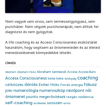
Nem vagyok sem orvos, sem természetgyógyász, sem
pszichiáter. Nem végzek pszichoterápiát, nem állítok fel
diagnózist és nem gyógyítok.
A life coaching és az Access Consciousness eszköztárát
használom, hogy segítsem az önismeretedet és az életed
menedzselésének könnyedebbé tételét.
CÍMKÉK
Abraham tanítások
Access
Access Bars
Abraham
Abraham-Hicks
coaching
Access Consciousness
belső béke
boldogság
fókusz
döntés
célkitűzés
Esther Hicks
Forrás energia
numerológia
numeroszkóp
nézőpont
női
jólét
önismeret
pozitív megerősítések
rezgés
reziliencia
self-coaching
sorsszám
sorsfeladat
sorsút