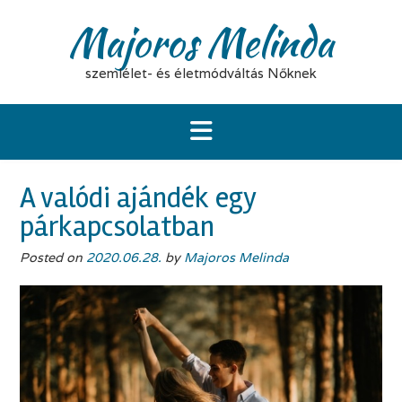
Skip
Majoros Melinda
to
content
szemlélet- és életmódváltás Nőknek
A valódi ajándék egy
párkapcsolatban
Posted on
2020.06.28.
by
Majoros Melinda