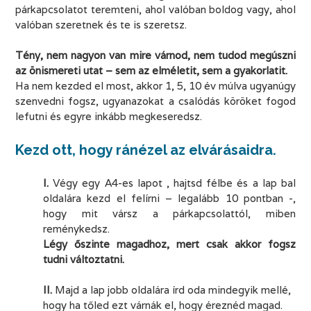
párkapcsolatot teremteni, ahol valóban boldog vagy, ahol
valóban szeretnek és te is szeretsz.
.
Tény, nem nagyon van mire várnod, nem tudod megúszni
az önismereti utat – sem az elméletit, sem a gyakorlatit.
Ha nem kezded el most, akkor 1, 5, 10 év múlva ugyanúgy
szenvedni fogsz, ugyanazokat a csalódás köröket fogod
lefutni és egyre inkább megkeseredsz.
.
Kezd ott, hogy ránézel az elvárásaidra.
.
I.
Végy egy A4-es lapot , hajtsd félbe és a lap bal
oldalára kezd el felírni – legalább 10 pontban -,
hogy mit vársz a párkapcsolattól, miben
reménykedsz.
Légy őszinte magadhoz, mert csak akkor fogsz
tudni változtatni.
.
II.
Majd a lap jobb oldalára írd oda mindegyik mellé,
hogy ha tőled ezt várnák el, hogy éreznéd magad.