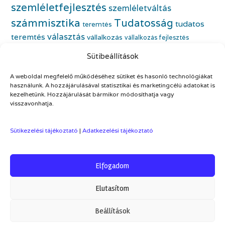
szemléletfejlesztés
szemléletváltás
számmisztika
Tudatosság
tudatos
teremtés
választás
teremtés
vállalkozás
vállalkozás fejlesztés
életfeladat
vállalkozónő
vállalkozónői önismeret
Sütibeállítások
önbecsülés
önazonos nő
életmódváltás
önfejlesztés
A weboldal megfelelő működéséhez sütiket és hasonló technológiákat
önismeret
önszeretet
önértékelés
használunk. A hozzájárulásával statisztikai és marketingcélú adatokat is
kezelhetünk. Hozzájárulását bármikor módosíthatja vagy
visszavonhatja.
Sütikezelési tájékoztató
|
Adatkezelési tájékoztató
Elfogadom
Theme by
Out the Box
Elutasítom
Hírlevél és Ajándékok
Kapcsolat
ÁSZF
Adatkezelési tájékoztató
ELÁLLÁS A SZERZŐDÉSTŐL
Beállítások