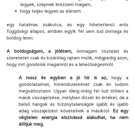
legyek, szépnek érezzem magam,
hogy teljes legyen az életem
egy hatalmas zsákutca, és egy hihetetlenül erős
függőségi állapot, amiben egyik fél sem tud önmaga és
boldog lenni.
.
A boldogságom, a jólétem,
önmagam tisztelet és
szeretetet csak és kizárólag rajtam múlik, mégpedig azon,
hogy mit gondolok magamról és a lehetőségeimről.
.
A rossz és egyben a jó hír is az,
hogy a
gondolataimat, hitrendszereimet csak én tudom
megváltoztatni. Ugyan ideig-óráig fel tud tölteni a
másik visszajelzése, melyben dicsér és értékel, de a
belső hangok és bizonytalanságok újabb és újabb
adag visszajelzést követelnek a másiktól.
Ez egy
végtelen energia elszívássá alakulhat, ha nem
állítjuk meg.
.