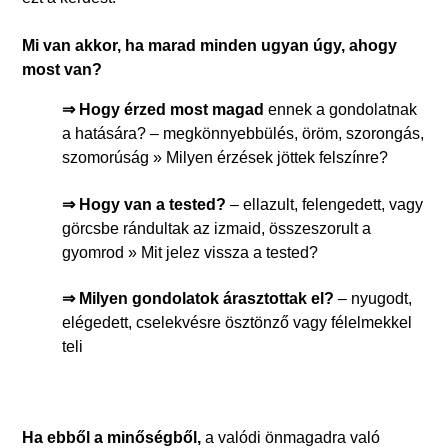
Mi van akkor, ha marad minden ugyan úgy, ahogy
most van?
⇒
Hogy érzed most magad
ennek a gondolatnak
a hatására? – megkönnyebbülés, öröm, szorongás,
szomorúság » Milyen érzések jöttek felszínre?
⇒
Hogy van a tested?
– ellazult, felengedett, vagy
görcsbe rándultak az izmaid, összeszorult a
gyomrod » Mit jelez vissza a tested?
⇒
Milyen gondolatok árasztottak el?
– nyugodt,
elégedett, cselekvésre ösztönző vagy félelmekkel
teli
Ha ebből a minőségből,
a valódi önmagadra való