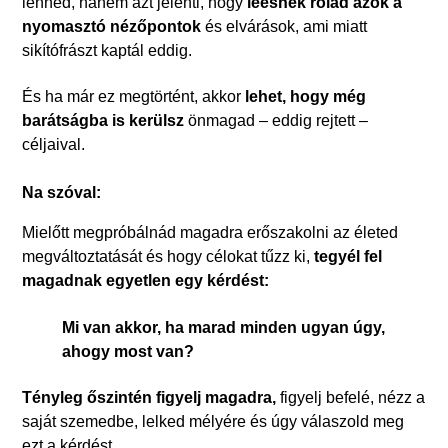
lenned, hanem azt jelenti, hogy
leesnek rólad azok a
nyomasztó nézőpontok
és elvárások, ami miatt
sikítófrászt kaptál eddig.
És ha már ez megtörtént, akkor
lehet, hogy még
barátságba is kerülsz
önmagad – eddig rejtett –
céljaival.
Na szóval:
Mielőtt megpróbálnád magadra erőszakolni az életed
megváltoztatását és hogy célokat tűzz ki,
tegyél fel
magadnak egyetlen egy kérdést:
Mi van akkor, ha marad minden ugyan úgy,
ahogy most van?
Tényleg őszintén figyelj magadra,
figyelj befelé, nézz a
saját szemedbe, lelked mélyére és úgy válaszold meg
ezt a kérdést.