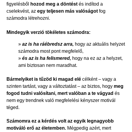
figyelésből
hozod meg a döntést
és indítod a
cselekvést, az
egy teljesen más valóságot
fog
számodra létrehozni.
Mindegyik verzió tökéletes számodra:
»
az is ha ráébredsz arra,
hogy az aktuális helyzet
számodra most pont megfelelő,
»
és az is ha felismered,
hogy na ez az a helyzet,
ami biztosan nem maradhat.
Bármelyiket is tűzöd ki magad elé
célként – vagy a
szinten tartást, vagy a változtatást – az biztos, hogy
meg
fogod tudni valósítani,
mert valóban a te vágyad
és
nem egy trendnek való megfelelési kényszer motivál
téged.
Számomra ez a kérdés volt az egyik legnagyobb
motiváló erő az életemben.
Mégpedig azért, mert