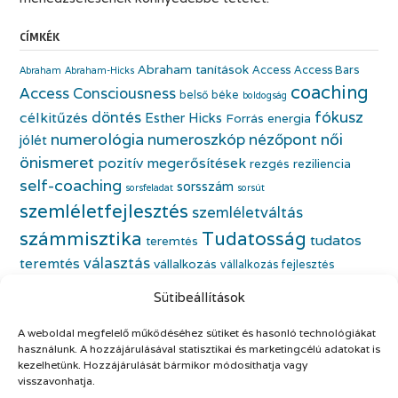
CÍMKÉK
Abraham tanítások
Access
Access Bars
Abraham
Abraham-Hicks
coaching
Access Consciousness
belső béke
boldogság
fókusz
döntés
célkitűzés
Esther Hicks
Forrás energia
numerológia
numeroszkóp
nézőpont
női
jólét
önismeret
pozitív megerősítések
rezgés
reziliencia
self-coaching
sorsszám
sorsfeladat
sorsút
szemléletfejlesztés
szemléletváltás
számmisztika
Tudatosság
tudatos
teremtés
választás
teremtés
vállalkozás
vállalkozás fejlesztés
életfeladat
vállalkozónő
vállalkozónői önismeret
Sütibeállítások
önbecsülés
önazonos nő
életmódváltás
önfejlesztés
A weboldal megfelelő működéséhez sütiket és hasonló technológiákat
önismeret
önszeretet
önértékelés
használunk. A hozzájárulásával statisztikai és marketingcélú adatokat is
kezelhetünk. Hozzájárulását bármikor módosíthatja vagy
visszavonhatja.