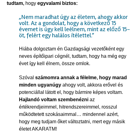
tudtam,
hogy
egyvalami biztos:
„Nem maradhat úgy az életem, ahogy akkor
volt. Az a gondolat, hogy a következő 15
évemet is úgy kell leélnem, mint az előző 15-
öt, felért egy halálos ítélettel.”
Hiába dolgoztam én Gazdagsági vezetőként egy
neves építőipari cégnél, tudtam, hogy ha még egy
évet így kell élnem, össze omlok.
Szóval
számomra annak a félelme, hogy marad
minden ugyanúgy
ahogy volt, akkora erővel és
potenciállal látott el, hogy bármire képes voltam.
Hajlandó voltam szembenézni
az
értékrendjeimmel, hitrendszereimmel, rosszul
működtetett szokásaimmal… mindennel azért,
hogy meg tudjam őket változtatni, mert egy másik
életet AKARATM!