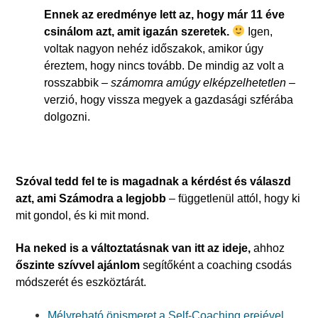
Ennek az eredménye lett az, hogy már 11 éve
csinálom azt, amit igazán szeretek.
Igen,
voltak nagyon nehéz időszakok, amikor úgy
éreztem, hogy nincs tovább. De mindig az volt a
rosszabbik –
számomra amúgy elképzelhetetlen
–
verzió, hogy vissza megyek a gazdasági szférába
dolgozni.
Szóval tedd fel te is magadnak a kérdést és válaszd
azt, ami Számodra a legjobb
– függetlenül attól, hogy ki
mit gondol, és ki mit mond.
Ha neked is a változtatásnak van itt az ideje,
ahhoz
őszinte szívvel ajánlom
segítőként a coaching csodás
módszerét és eszköztárát.
Mélyreható önismeret a Self-Coaching erejével