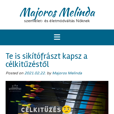
Skip
Majoros Melinda
to
content
szemlélet- és életmódváltás Nőknek
Te is sikítófrászt kapsz a
célkitűzéstől
Posted on
2021.02.22.
by
Majoros Melinda