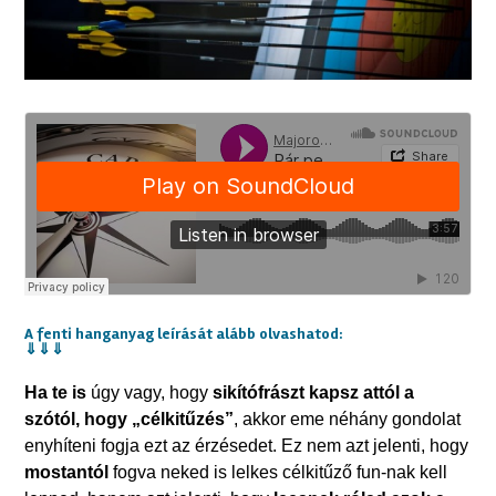
A fenti hanganyag leírását alább olvashatod:
⇓
⇓
⇓
Ha te is
úgy vagy, hogy
sikítófrászt kapsz attól a
szótól, hogy „célkitűzés”
, akkor eme néhány gondolat
enyhíteni fogja ezt az érzésedet. Ez nem azt jelenti, hogy
mostantól
fogva neked is lelkes célkitűző fun-nak kell