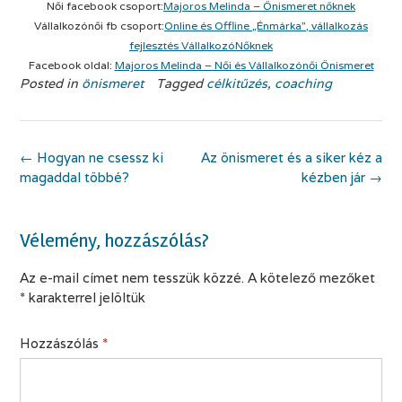
Női facebook csoport:
Majoros Melinda – Önismeret nőknek
Vállalkozónői fb csoport:
Online és Offline „Énmárka”, vállalkozás
fejlesztés VállalkozóNőknek
Facebook oldal:
Majoros Melinda – Női és Vállalkozónői Önismeret
Posted in
önismeret
Tagged
célkitűzés
,
coaching
Post
←
Hogyan ne csessz ki
Az önismeret és a siker kéz a
navigation
magaddal többé?
kézben jár
→
Vélemény, hozzászólás?
Az e-mail címet nem tesszük közzé.
A kötelező mezőket
*
karakterrel jelöltük
Hozzászólás
*