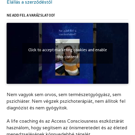
Elállás a szerződéstől
NE ADD FEL A VARÁZSLATOD!
Click to accept marketing cookies and enable
this content
Nem vagyok sem orvos, sem természetgyógyász, sem
pszichiáter. Nem végzek pszichoterápiát, nem állítok fel
diagnózist és nem gyógyítok.
A life coaching és az Access Consciousness eszköztárát
használom, hogy segítsem az önismeretedet és az életed
menedzselésének könnyedebbé tételét.