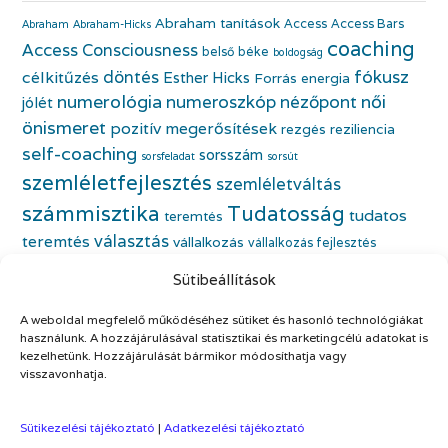
Abraham tanítások
Access
Access Bars
Abraham
Abraham-Hicks
coaching
Access Consciousness
belső béke
boldogság
fókusz
döntés
célkitűzés
Esther Hicks
Forrás energia
numerológia
numeroszkóp
nézőpont
női
jólét
önismeret
pozitív megerősítések
rezgés
reziliencia
self-coaching
sorsszám
sorsfeladat
sorsút
szemléletfejlesztés
szemléletváltás
számmisztika
Tudatosság
tudatos
teremtés
választás
teremtés
vállalkozás
vállalkozás fejlesztés
életfeladat
vállalkozónő
vállalkozónői önismeret
Sütibeállítások
önbecsülés
önazonos nő
életmódváltás
önfejlesztés
önismeret
A weboldal megfelelő működéséhez sütiket és hasonló technológiákat
önszeretet
önértékelés
használunk. A hozzájárulásával statisztikai és marketingcélú adatokat is
kezelhetünk. Hozzájárulását bármikor módosíthatja vagy
visszavonhatja.
Sütikezelési tájékoztató
|
Adatkezelési tájékoztató