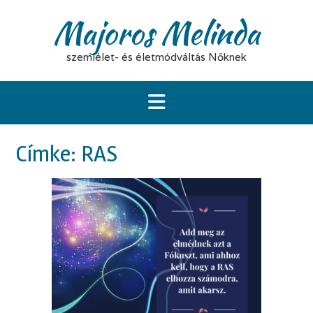
Skip
Majoros Melinda
to
content
szemlélet- és életmódváltás Nőknek
Címke:
RAS