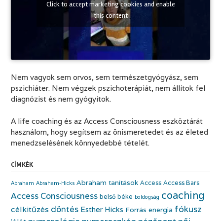
Click to accept marketing cookies and enable
this content
Nem vagyok sem orvos, sem természetgyógyász, sem
pszichiáter. Nem végzek pszichoterápiát, nem állítok fel
diagnózist és nem gyógyítok.
A life coaching és az Access Consciousness eszköztárát
használom, hogy segítsem az önismeretedet és az életed
menedzselésének könnyedebbé tételét.
CÍMKÉK
Abraham tanítások
Access
Access Bars
Abraham
Abraham-Hicks
coaching
Access Consciousness
belső béke
boldogság
fókusz
döntés
célkitűzés
Esther Hicks
Forrás energia