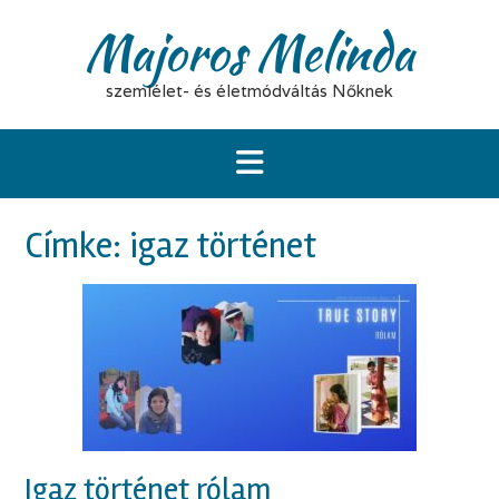
Skip
Majoros Melinda
to
content
szemlélet- és életmódváltás Nőknek
Címke:
igaz történet
Igaz történet rólam