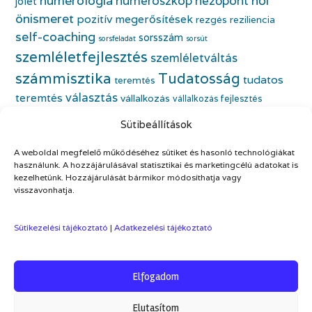
numerológia
numeroszkóp
nézőpont
női
jólét
önismeret
pozitív megerősítések
rezgés
reziliencia
self-coaching
sorsszám
sorsfeladat
sorsút
szemléletfejlesztés
szemléletváltás
számmisztika
Tudatosság
tudatos
teremtés
választás
teremtés
vállalkozás
vállalkozás fejlesztés
életfeladat
vállalkozónő
vállalkozónői önismeret
Sütibeállítások
önbecsülés
önazonos nő
életmódváltás
önfejlesztés
önismeret
A weboldal megfelelő működéséhez sütiket és hasonló technológiákat
önszeretet
önértékelés
használunk. A hozzájárulásával statisztikai és marketingcélú adatokat is
kezelhetünk. Hozzájárulását bármikor módosíthatja vagy
visszavonhatja.
Sütikezelési tájékoztató
|
Adatkezelési tájékoztató
Elfogadom
Theme by
Out the Box
Elutasítom