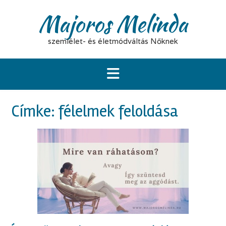
S
Majoros Melinda
k
i
p
szemlélet- és életmódváltás Nőknek
t
o
c
o
n
t
Címke:
félelmek feloldása
e
n
t