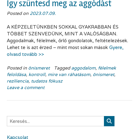
Így szüntesd meg az aggódást
Posted on
2023.07.09.
A KÉPZELETÜNKBEN SOKKAL GYAKRABBAN ÉS
TÖBBET SZENVEDÜNK, MINT A VALÓSÁGBAN.
Aggodalmak, félelmek, őrlő gondolatok, feltételezések.
Lehet te is azt érzed – mint most sokan mások
Gyere,
olvasd tovább >>
Posted in
önismeret
Tagged
aggodalom
,
félelmek
feloldása
,
kontroll
,
mire van ráhatásom
,
önismeret
,
reziliencia
,
tudatos fókusz
Leave a comment
Kapcsolat