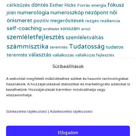
fókusz
döntés
célkitűzés
Esther Hicks
Forrás energia
numerológia
numeroszkóp
nézőpont
női
jólét
önismeret
pozitív megerősítések
rezgés
reziliencia
self-coaching
sorsszám
sorsfeladat
sorsút
szemléletfejlesztés
szemléletváltás
számmisztika
Tudatosság
tudatos
teremtés
választás
teremtés
vállalkozás
vállalkozás fejlesztés
életfeladat
vállalkozónő
vállalkozónői önismeret
Sütibeállítások
önbecsülés
önazonos nő
életmódváltás
önfejlesztés
önismeret
A weboldal megfelelő működéséhez sütiket és hasonló technológiákat
önszeretet
önértékelés
használunk. A hozzájárulásával statisztikai és marketingcélú adatokat is
kezelhetünk. Hozzájárulását bármikor módosíthatja vagy
visszavonhatja.
Sütikezelési tájékoztató
|
Adatkezelési tájékoztató
Elfogadom