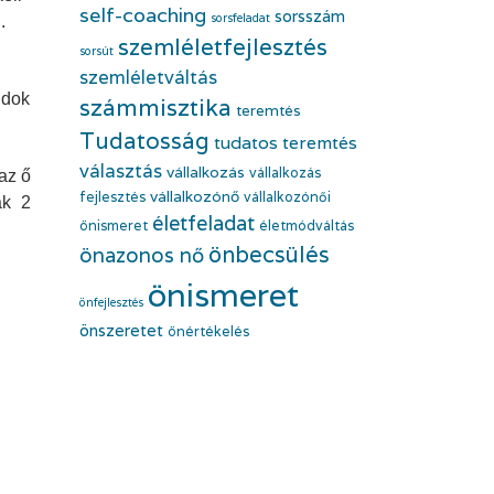
self-coaching
sorsszám
sorsfeladat
.
szemléletfejlesztés
sorsút
szemléletváltás
udok
számmisztika
teremtés
Tudatosság
tudatos teremtés
választás
vállalkozás
vállalkozás
az ő
vállalkozónő
fejlesztés
vállalkozónői
ak 2
életfeladat
önismeret
életmódváltás
önbecsülés
önazonos nő
önismeret
önfejlesztés
önszeretet
önértékelés