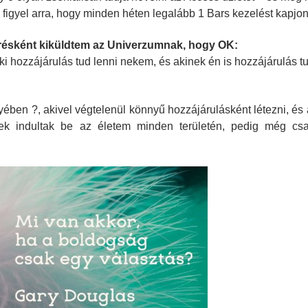
 figyel arra, hogy minden héten legalább 1 Bars kezelést kapjon
ésként kiküldtem az Univerzumnak, hogy OK:
 aki hozzájárulás tud lenni nekem, és akinek én is hozzájárulás t
ben ?, akivel végtelenül könnyű hozzájárulásként létezni, és 
ések indultak be az életem minden területén, pedig még cs