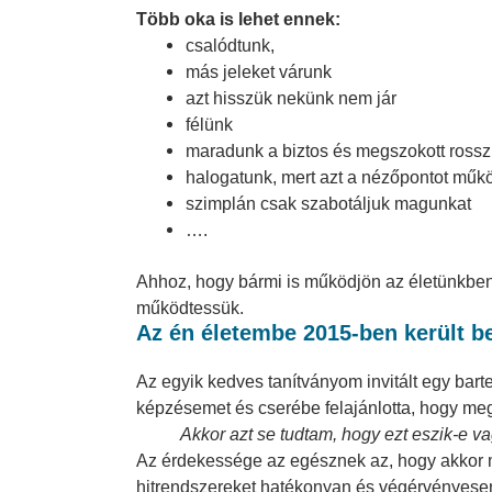
Több oka is lehet ennek:
csalódtunk,
más jeleket várunk
azt hisszük nekünk nem jár
félünk
maradunk a biztos és megszokott ross
halogatunk, mert azt a nézőpontot műk
szimplán csak szabotáljuk magunkat
….
Ahhoz, hogy bármi is működjön az életünkben
működtessük.
Az én életembe 2015-ben került be
Az egyik kedves tanítványom invitált egy bart
képzésemet és cserébe felajánlotta, hogy me
Akkor azt se tudtam, hogy ezt eszik-e va
Az érdekessége az egésznek az, hogy akkor má
hitrendszereket hatékonyan és végérvényesen 