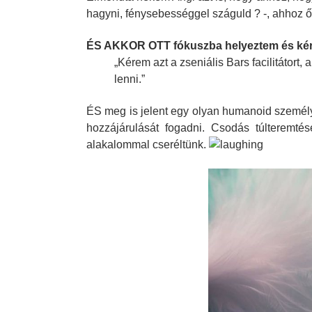
hagyni, fénysebességgel száguld ?
-, ahhoz ő
.
ÉS AKKOR OTT fókuszba helyeztem és kér
„Kérem azt a zseniális Bars facilitátort,
lenni.”
.
ÉS meg is jelent egy olyan humanoid személyé
hozzájárulását fogadni. Csodás túlteremt
alakalommal cseréltünk.
.