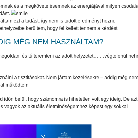
zomnak és a megkövetelésemnek az energiájával milyen csodál
dást.
tam ezt a tudást, így nem is tudott eredményt hozni.
thelyzetbe kerültem, hogy fel kellett tennem a kérdést:
DDIG MÉG NEM HASZNÁLTAM?
egoldani és túlteremteni az adott helyzetet… …végtelenül neh
nálni a tisztításokat. Nem jártam kezelésekre – addig még ne
kkal működtem.
 időn belül, hogy számomra is hihetetlen volt egy ideig. De az
es vagyok az aktuális életminőségemhez képest egy sokkal