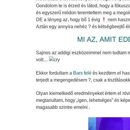
Gondolom te is érzed és látod, hogy a fókus
és egyszerű módon teremtettem meg a megol
DE a lényeg az, hogy bő 1 évig
nem használ
Aztán egy annyira nehéz ? és kétségbeejtő éle
.
MI AZ, AMIT E
Sajnos az addigi eszközeimmel nem tudtam m
volt…
.
Ekkor fordultam a
Bars felé
és kezdtem el hasz
terjedt a megengedésem ?, csak a tisztításo
.
Olyan kiemelkedő eredményeket értem el rövid
megtanultam, hogy „igen, lehetséges” és kép
magasabb szintre emelni .
.