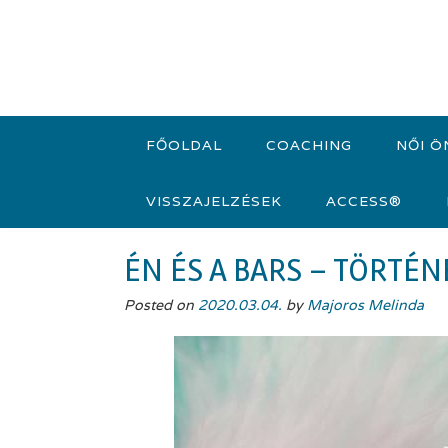
Skip
to
content
FŐOLDAL
COACHING
NŐI Ö
VISSZAJELZÉSEK
ACCESS®
ÉN ÉS A BARS – TÖRTÉ
Posted on
2020.03.04.
by
Majoros Melinda