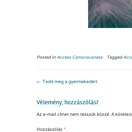
.
Posted in
Access Consciousness
Tagged
Acc
Post
←
Tedd meg a gyermekedért
navigation
Vélemény, hozzászólás?
Az e-mail címet nem tesszük közzé.
A kötele
Hozzászólás
*