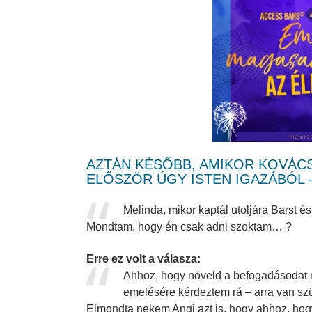
.
AZTÁN KÉSŐBB, AMIKOR KOVÁC
ELŐSZÖR ÚGY ISTEN IGAZÁBÓL 
Melinda, mikor kaptál utoljára Barst 
Mondtam, hogy én csak adni szoktam… ?
.
Erre ez volt a válasza:
Ahhoz, hogy növeld a befogadásodat 
emelésére kérdeztem rá – arra van sz
Elmondta nekem Angi azt is, hogy ahhoz, hogy 