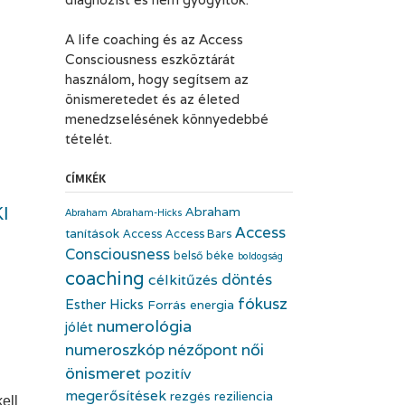
A life coaching és az Access
Consciousness eszköztárát
használom, hogy segítsem az
önismeretedet és az életed
menedzselésének könnyedebbé
tételét.
CÍMKÉK
I
Abraham
Abraham
Abraham-Hicks
Access
tanítások
Access
Access Bars
Consciousness
belső béke
boldogság
coaching
döntés
célkitűzés
fókusz
Esther Hicks
Forrás energia
numerológia
jólét
numeroszkóp
nézőpont
női
önismeret
pozitív
megerősítések
rezgés
reziliencia
ell