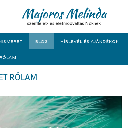
Majoros Melinda
szemlélet- és életmódváltás Nőknek
NISMERET
BLOG
HÍRLEVÉL ÉS AJÁNDÉKOK
RÓLAM
NET RÓLAM