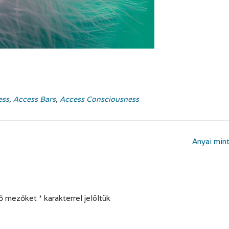
ess
,
Access Bars
,
Access Consciousness
Anyai min
ző mezőket
*
karakterrel jelöltük