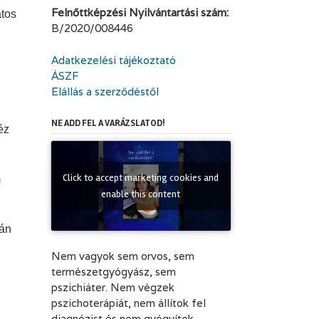
Felnőttképzési Nyilvántartási szám:
atos
B/2020/008446
Adatkezelési tájékoztató
ÁSZF
Elállás a szerződéstől
NE ADD FEL A VARÁZSLATOD!
éz
Click to accept marketing cookies and
m
enable this content
tán
Nem vagyok sem orvos, sem
természetgyógyász, sem
pszichiáter. Nem végzek
pszichoterápiát, nem állítok fel
diagnózist és nem gyógyítok.