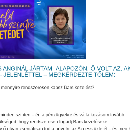
S ANGINÁL JÁRTAM
ALAPOZÓN, Ő VOLT AZ, AK
– JELENLÉTTEL – MEGKÉRDEZTE TŐLEM:
és mennyire rendszeresen kapsz Bars kezelést?
minden szinten – én a pénzügyekre és vállalkozásom tovább
ükséged, hogy rendszeresen fogadj Bars kezeléseket.
ő olyan zseniálisan tudja növelni az Access üzletét – és meg k