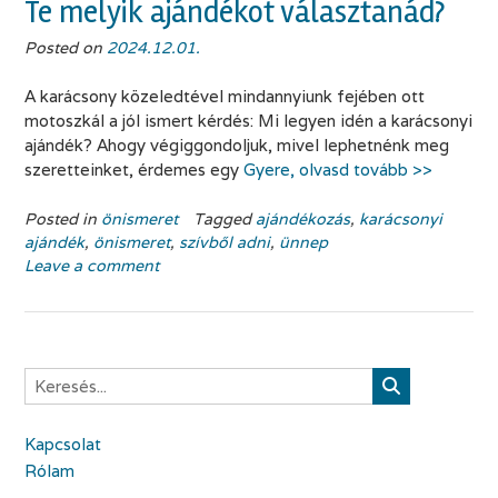
Te melyik ajándékot választanád?
Posted on
2024.12.01.
A karácsony közeledtével mindannyiunk fejében ott
motoszkál a jól ismert kérdés: Mi legyen idén a karácsonyi
ajándék? Ahogy végiggondoljuk, mivel lephetnénk meg
szeretteinket, érdemes egy
Gyere, olvasd tovább >>
Posted in
önismeret
Tagged
ajándékozás
,
karácsonyi
ajándék
,
önismeret
,
szívből adni
,
ünnep
Leave a comment
Kapcsolat
Rólam