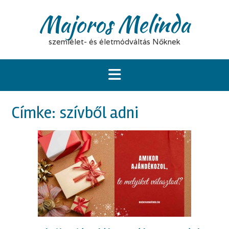
S
Majoros Melinda
k
i
p
szemlélet- és életmódváltás Nőknek
t
o
c
o
n
t
Címke:
szívből adni
e
n
t