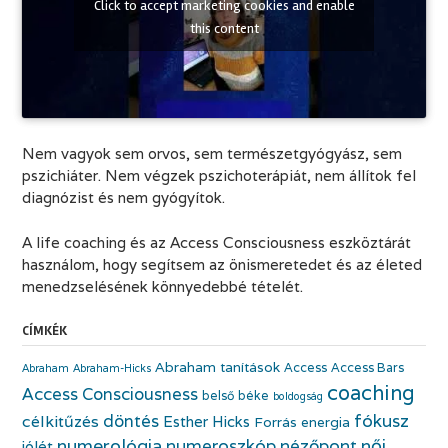
Click to accept marketing cookies and enable
this content
Nem vagyok sem orvos, sem természetgyógyász, sem
pszichiáter. Nem végzek pszichoterápiát, nem állítok fel
diagnózist és nem gyógyítok.
A life coaching és az Access Consciousness eszköztárát
használom, hogy segítsem az önismeretedet és az életed
menedzselésének könnyedebbé tételét.
CÍMKÉK
Abraham tanítások
Access
Access Bars
Abraham
Abraham-Hicks
coaching
Access Consciousness
belső béke
boldogság
fókusz
döntés
célkitűzés
Esther Hicks
Forrás energia
numerológia
numeroszkóp
nézőpont
női
jólét