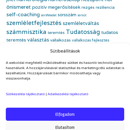
önismeret
pozitív megerősítések
rezgés
reziliencia
self-coaching
sorsszám
sorsfeladat
sorsút
szemléletfejlesztés
szemléletváltás
számmisztika
Tudatosság
tudatos
teremtés
választás
teremtés
vállalkozás
vállalkozás fejlesztés
életfeladat
vállalkozónő
vállalkozónői önismeret
Sütibeállítások
önbecsülés
önazonos nő
életmódváltás
önfejlesztés
önismeret
A weboldal megfelelő működéséhez sütiket és hasonló technológiákat
önszeretet
önértékelés
használunk. A hozzájárulásával statisztikai és marketingcélú adatokat is
kezelhetünk. Hozzájárulását bármikor módosíthatja vagy
visszavonhatja.
Sütikezelési tájékoztató
|
Adatkezelési tájékoztató
Elfogadom
Theme by
Out the Box
Elutasítom