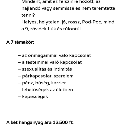
Mindent, amit ez felszínre hozott, az
hajlandó vagy semmissé és nem teremtetté
tenni?
Helyes, helytelen, jó, rossz, Pod-Poc, mind
a 9, rövidek fiúk és túlontúl
A 7 témakör:
– az önmagammal való kapcsolat
– a testemmel való kapcsolat
– szexualitás és intimitás
– párkapcsolat, szerelem
– pénz, bőség, karrier
– lehetőségek az életben
– képességek
A két hanganyag ára 12.500 ft.