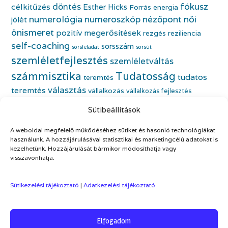
fókusz
döntés
célkitűzés
Esther Hicks
Forrás energia
numerológia
numeroszkóp
nézőpont
női
jólét
önismeret
pozitív megerősítések
rezgés
reziliencia
self-coaching
sorsszám
sorsfeladat
sorsút
szemléletfejlesztés
szemléletváltás
számmisztika
Tudatosság
tudatos
teremtés
választás
teremtés
vállalkozás
vállalkozás fejlesztés
életfeladat
vállalkozónő
vállalkozónői önismeret
Sütibeállítások
önbecsülés
önazonos nő
életmódváltás
önfejlesztés
A weboldal megfelelő működéséhez sütiket és hasonló technológiákat
önismeret
önszeretet
önértékelés
használunk. A hozzájárulásával statisztikai és marketingcélú adatokat is
kezelhetünk. Hozzájárulását bármikor módosíthatja vagy
visszavonhatja.
Sütikezelési tájékoztató
|
Adatkezelési tájékoztató
Elfogadom