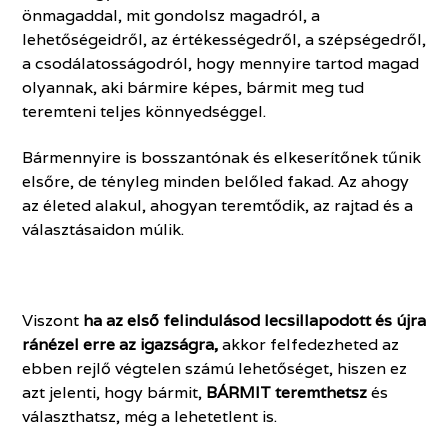
önmagaddal, mit gondolsz magadról, a
lehetőségeidről, az értékességedről, a szé
pségedről,
a csodálatosságodról, hogy mennyire tartod magad
olyannak, aki bármire képes, bármit meg tud
teremteni teljes könnyedséggel.
Bármennyire is bosszantónak és elkeserítőnek tűnik
elsőre, de tényleg minden belőled fakad. Az ahogy
az életed alakul, ahogyan teremtődik, az rajtad és a
választásaidon múlik.
Viszont
ha az első felindulásod lecsillapodott és újra
ránézel erre az igazságra,
akkor felfedezheted az
ebben rejlő végtelen számú lehetőséget, hiszen ez
azt jelenti, hogy bármit,
BÁRMIT teremthetsz
és
választhatsz, még a lehetetlent is.