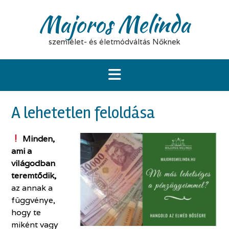
Skip
Majoros Melinda
to
content
szemlélet- és életmódváltás Nőknek
A lehetetlen feloldása
Minden,
ami a
világodban
teremtődik,
az annak a
függvénye,
hogy te
miként vagy