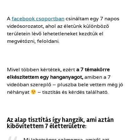
A
facebook csoportban
csináltam egy 7 napos
videósorozatot, ahol az életünk különböző
területein lévő lehetetleneket kezdtük el
megvétózni, feloldani.
Mivel többen kértétek, ezért
a 7 témakörre
elkészítettem egy hanganyagot,
amiben a 7
videóban szereplő – pluszba bele vettem még jó
néhányat
– tisztítás és kérdés található.
Az alap tisztítás így hangzik, ami aztán
kibővítettem 7 életterületre:
Mi lehetséges számomra, amiről azt